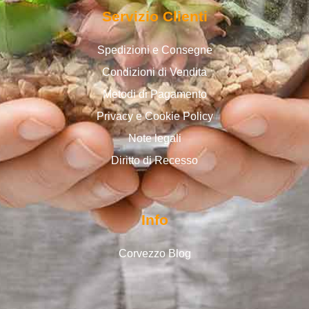
Servizio Clienti
Spedizioni e Consegne
Condizioni di Vendita
Metodi di Pagamento
Privacy e Cookie Policy
Note legali
Diritto di Recesso
Info
Corvezzo Blog