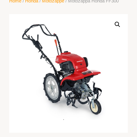
Home
/
Honda
/
Motozappe
/ Motozappa Honda FF300