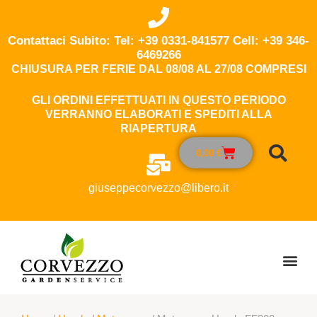
Contattaci Subito: Tel: +39 0331-841577 Cell: +39 346-
6469266
CHIUSURA PER FERIE DAL 08/08 AL 27/08 COMPRESI
GLI ORDINI EFFETTUATI IN QUESTO PERIODO
VERRANNO ELABORATI E SPEDITI ALLA
RIAPERTURA
0,00
€
giuseppecorvezzo@libero.it