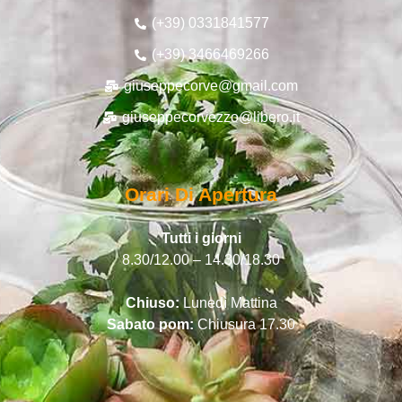
(+39) 0331841577
(+39) 3466469266
giuseppecorve@gmail.com
giuseppecorvezzo@libero.it
Orari Di Apertura
Tutti i giorni
8.30/12.00 – 14.30/18.30
Chiuso:
Lunedì Mattina
Sabato pom:
Chiusura 17.30