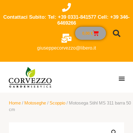
Contattaci Subito: Tel: +39 0331-841577 Cell: +39 346-
6469266
0,00
€
giuseppecorvezzo@libero.it
Home
/
Motoseghe
/
Scoppio
/ Motosega Stihl MS 311 barra 50
cm