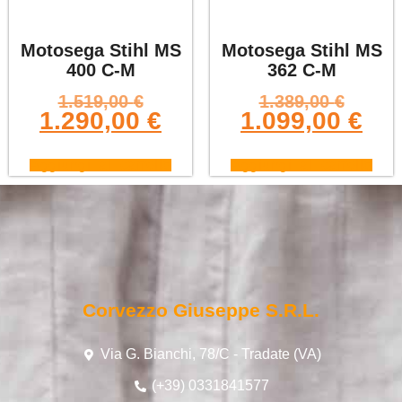
Motosega Stihl MS
Motosega Stihl MS
400 C-M
362 C-M
1.519,00
€
1.389,00
€
1.290,00
€
1.099,00
€
Aggiungi al carrello
Aggiungi al carrello
Corvezzo Giuseppe S.r.l.
Via G. Bianchi, 78/C - Tradate (VA)
(+39) 0331841577