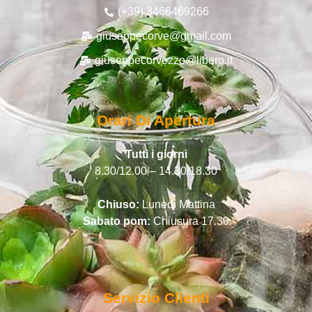
(+39) 3466469266
giuseppecorve@gmail.com
giuseppecorvezzo@libero.it
Orari Di Apertura
Tutti i giorni
8.30/12.00 – 14.30/18.30
Chiuso:
Lunedì Mattina
Sabato pom:
Chiusura 17.30
Servizio Clienti