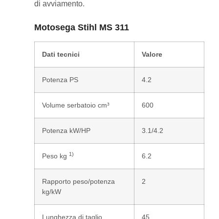
di avviamento.
Motosega Stihl MS 311
Dati tecnici
Valore
Potenza PS
4.2
Volume serbatoio cm³
600
Potenza kW/HP
3.1/4.2
1)
Peso kg
6.2
Rapporto peso/potenza
2
kg/kW
Lunghezza di taglio
45