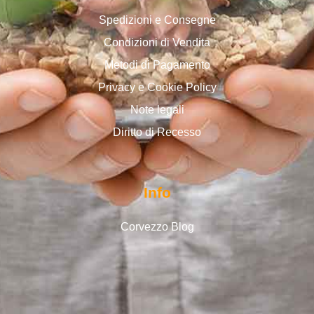
Spedizioni e Consegne
Condizioni di Vendita
Metodi di Pagamento
Privacy e Cookie Policy
Note legali
Diritto di Recesso
Info
Corvezzo Blog