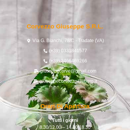
Corvezzo Giuseppe S.r.l.
Via G. Bianchi, 78/C - Tradate (VA)
(+39) 0331841577
(+39) 3466469266
giuseppecorve@gmail.com
giuseppecorvezzo@libero.it
Orari Di Apertura
Tutti i giorni
8.30/12.00 – 14.30/18.30