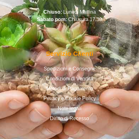
Chiuso:
Lunedì Mattina
Sabato pom:
Chiusura 17.30
Servizio Clienti
Spedizioni e Consegne
Condizioni di Vendita
Metodi di Pagamento
Privacy e Cookie Policy
Note legali
Diritto di Recesso