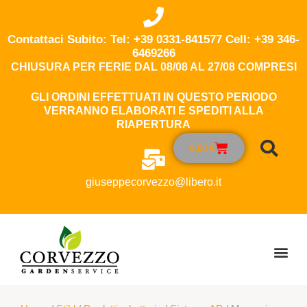
Contattaci Subito: Tel: +39 0331-841577 Cell: +39 346-
6469266
CHIUSURA PER FERIE DAL 08/08 AL 27/08 COMPRESI
GLI ORDINI EFFETTUATI IN QUESTO PERIODO
VERRANNO ELABORATI E SPEDITI ALLA
RIAPERTURA
0,00
€
giuseppecorvezzo@libero.it