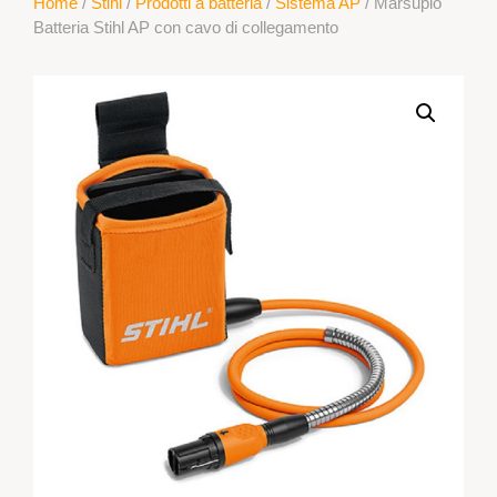
Home
/
Stihl
/
Prodotti a batteria
/
Sistema AP
/ Marsupio
Batteria Stihl AP con cavo di collegamento