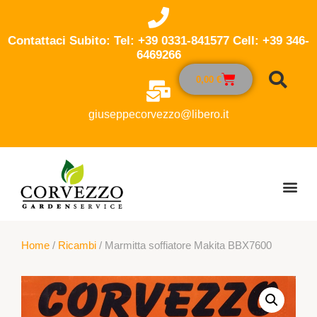
Contattaci Subito: Tel: +39 0331-841577 Cell: +39 346-
6469266
0,00
€
giuseppecorvezzo@libero.it
Home
/
Ricambi
/ Marmitta soffiatore Makita BBX7600