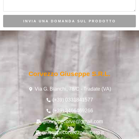
INVIA UNA DOMANDA SUL PRODOTTO
Corvezzo Giuseppe S.r.l.
Via G. Bianchi, 78/C - Tradate (VA)
(+39) 0331841577
(+39) 3466469266
giuseppecorve@gmail.com
giuseppecorvezzo@libero.it