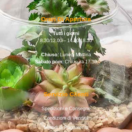
Orari Di Apertura
Tutti i giorni
8.30/12.00 – 14.30/18.30
Chiuso:
Lunedì Mattina
Sabato pom:
Chiusura 17.30
Servizio Clienti
Spedizioni e Consegne
Condizioni di Vendita
Metodi di Pagamento