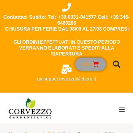
Contattaci Subito: Tel: +39 0331-841577 Cell: +39 346-
6469266
CHIUSURA PER FERIE DAL 08/08 AL 27/08 COMPRESI
GLI ORDINI EFFETTUATI IN QUESTO PERIODO
VERRANNO ELABORATI E SPEDITI ALLA
RIAPERTURA
0,00
€
giuseppecorvezzo@libero.it