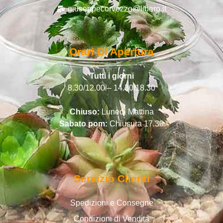
giuseppecorvezzo@libero.it
Orari Di Apertura
Tutti i giorni
8.30/12.00 – 14.30/18.30
Chiuso:
Lunedì Mattina
Sabato pom:
Chiusura 17.30
Servizio Clienti
Spedizioni e Consegne
Condizioni di Vendita