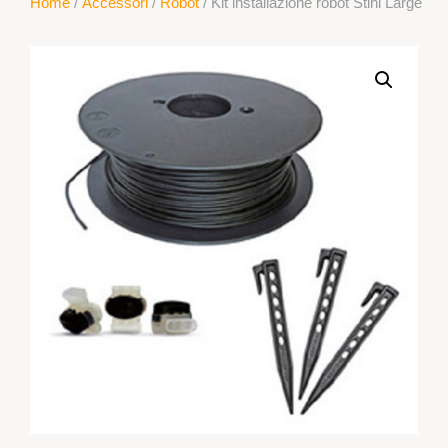
Home
/
Accessori
/
Robot
/ Kit installazione robot Stihl Large