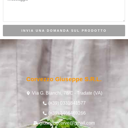
INVIA UNA DOMANDA SUL PRODOTTO
Corvezzo Giuseppe S.r.l.
Via G. Bianchi, 78/C - Tradate (VA)
(+39) 0331841577
(+39) 3466469266
giuseppecorve@gmail.com