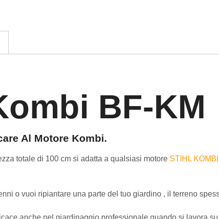
 Kombi BF-KM
care Al Motore Kombi.
zza totale di 100 cm
si adatta a qualsiasi motore
STIHL KOMBI
enni o vuoi ripiantare una parte del tuo giardino
, il terreno spes
ficace anche
nel giardinaggio professionale
quando
si lavora su