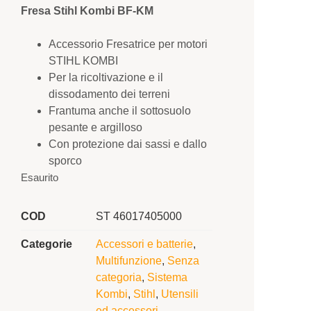
Fresa Stihl Kombi BF-KM
Accessorio Fresatrice per motori
STIHL KOMBI
Per la ricoltivazione e il
dissodamento dei terreni
Frantuma anche il sottosuolo
pesante e argilloso
Con protezione dai sassi e dallo
sporco
Esaurito
COD
ST 46017405000
Categorie
Accessori e batterie
,
Multifunzione
,
Senza
categoria
,
Sistema
Kombi
,
Stihl
,
Utensili
ed accessori