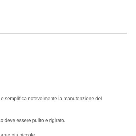
e semplifica notevolmente
la manutenzione del
so deve essere pulito e rigirato.
 aree più piccole
.