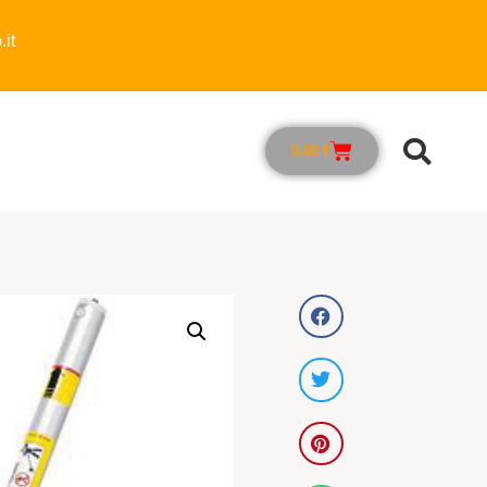
it
0,00
€