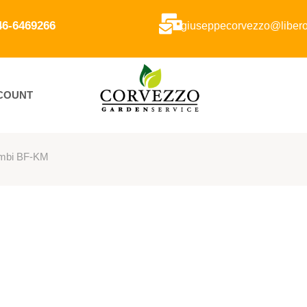
346-6469266
giuseppecorvezzo@libero.
CCOUNT
ombi BF-KM