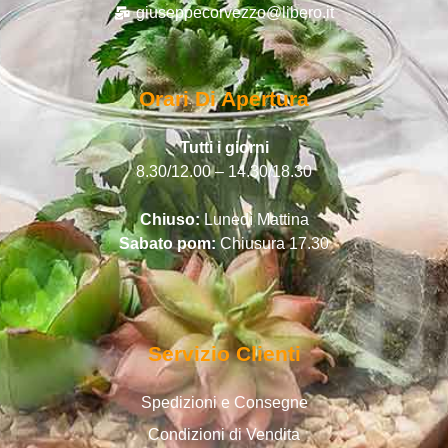
giuseppecorvezzo@libero.it
Orari Di Apertura
Tutti i giorni
8.30/12.00 – 14.30/18.30
Chiuso:
Lunedì Mattina
Sabato pom:
Chiusura 17.30
Servizio Clienti
Spedizioni e Consegne
Condizioni di Vendita