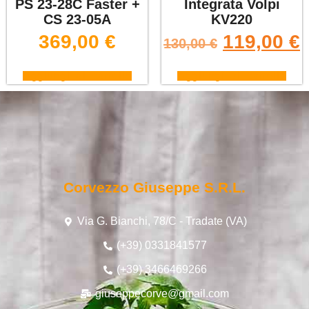
PS 23-28C Faster +
Integrata Volpi
CS 23-05A
KV220
369,00
€
119,00
€
130,00
€
Aggiungi al carrello
Aggiungi al carrello
Corvezzo Giuseppe S.r.l.
Via G. Bianchi, 78/C - Tradate (VA)
(+39) 0331841577
(+39) 3466469266
giuseppecorve@gmail.com