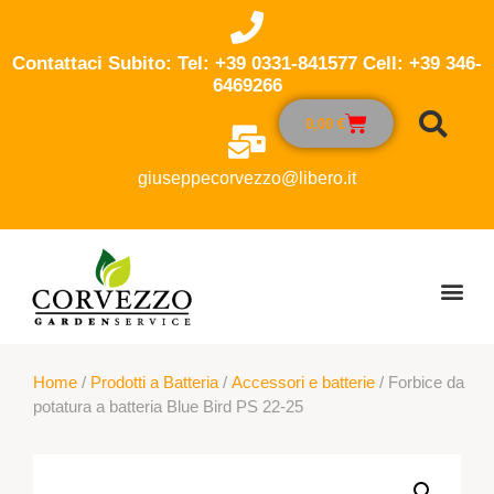
Contattaci Subito: Tel: +39 0331-841577 Cell: +39 346-
6469266
0,00
€
giuseppecorvezzo@libero.it
Home
/
Prodotti a Batteria
/
Accessori e batterie
/ Forbice da
potatura a batteria Blue Bird PS 22-25