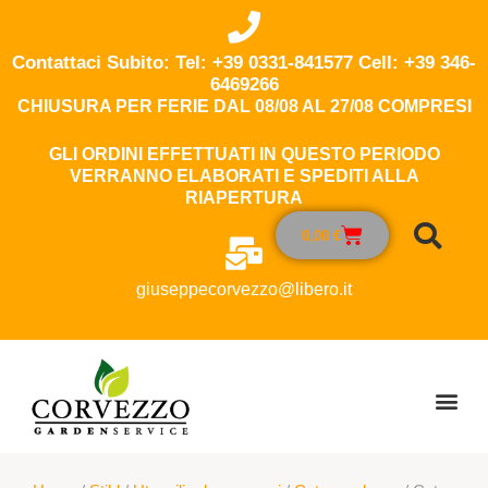
Contattaci Subito: Tel: +39 0331-841577 Cell: +39 346-
6469266
CHIUSURA PER FERIE DAL 08/08 AL 27/08 COMPRESI
GLI ORDINI EFFETTUATI IN QUESTO PERIODO
VERRANNO ELABORATI E SPEDITI ALLA
RIAPERTURA
0,00
€
giuseppecorvezzo@libero.it