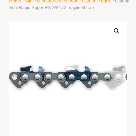
Home
/
Stihl
/
Utensili ed accessori
/
Catene e barre
/ Catena
Stihl Rapid Super RS 3/8″-72 maglie 50 cm