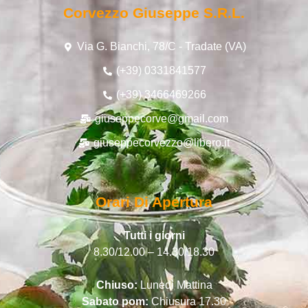
Corvezzo Giuseppe S.r.l.
Via G. Bianchi, 78/C - Tradate (VA)
(+39) 0331841577
(+39) 3466469266
giuseppecorve@gmail.com
giuseppecorvezzo@libero.it
Orari Di Apertura
Tutti i giorni
8.30/12.00 – 14.30/18.30
Chiuso:
Lunedì Mattina
Sabato pom:
Chiusura 17.30