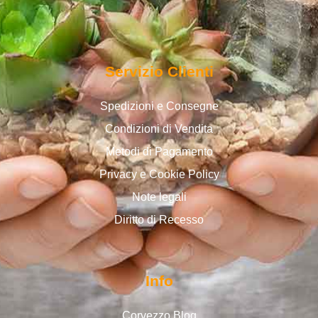
Servizio Clienti
Spedizioni e Consegne
Condizioni di Vendita
Metodi di Pagamento
Privacy e Cookie Policy
Note legali
Diritto di Recesso
Info
Corvezzo Blog