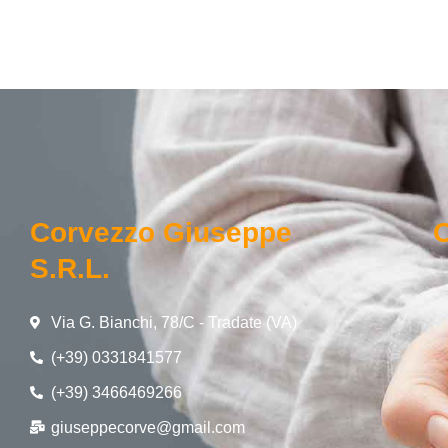
Corvezzo Giuseppe
O
S.r.l.
Via G. Bianchi, 78/C - Tradate (VA)
(+39) 0331841577
(+39) 3466469266
giuseppecorve@gmail.com