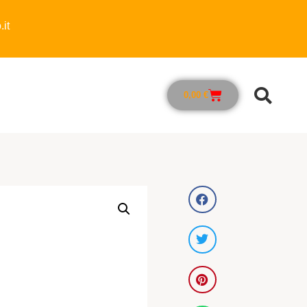
it
0,00
€