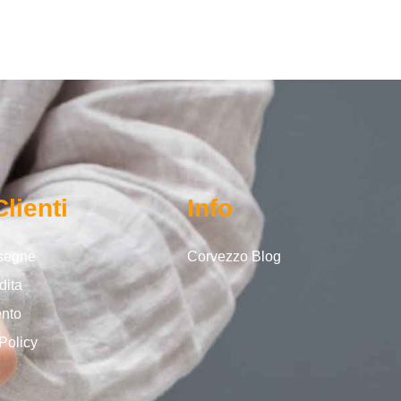
Clienti
Info
nsegne
Corvezzo Blog
dita
ento
Policy