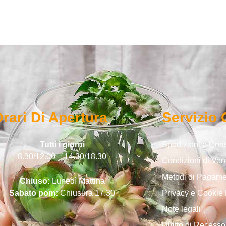
rari Di Apertura
Servizio 
Tutti i giorni
Spedizioni e Co
8.30/12.00 – 14.30/18.30
Condizioni di Ven
Metodi di Pagam
Chiuso:
Lunedì Mattina
Sabato pom:
Chiusura 17.30
Privacy e Cookie 
Note legali
Diritto di Recesso