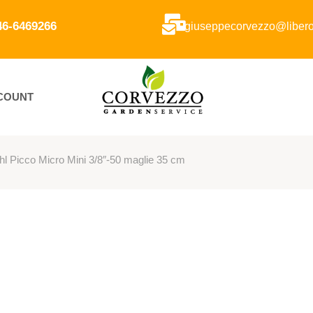
346-6469266
giuseppecorvezzo@libero.
CCOUNT
hl Picco Micro Mini 3/8″-50 maglie 35 cm