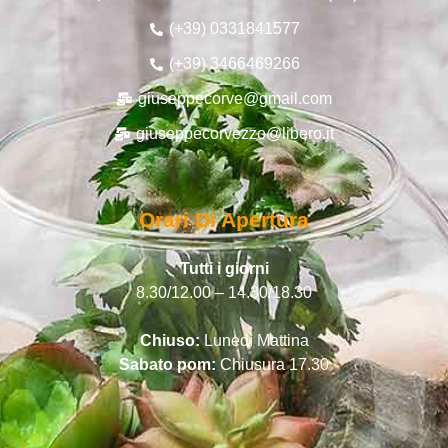
(+39) 0331841577
(+39) 3466469266
giuseppecorve@gmail.com
giuseppecorvezzo@libero.it
Orari Di Apertura
Tutti i giorni
8.30/12.00 – 14.30/18.30
Chiuso:
Lunedì Mattina
Sabato pom:
Chiusura 17.30