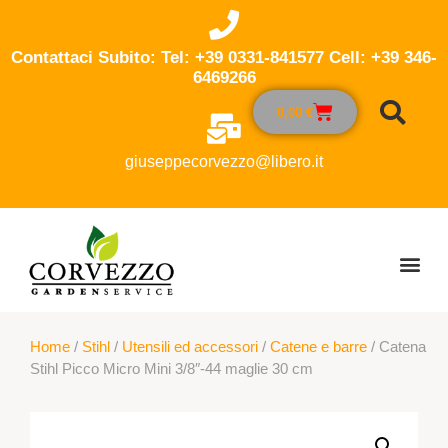
Contattaci Subito: Tel: +39 0331-841577 Cell: +39 346-
6469266
0,00
€
giuseppecorvezzo@libero.it
Home
/
Stihl
/
Utensili ed accessori
/
Catene e barre
/ Catena
Stihl Picco Micro Mini 3/8″-44 maglie 30 cm