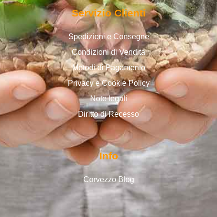
Servizio Clienti
Spedizioni e Consegne
Condizioni di Vendita
Metodi di Pagamento
Privacy e Cookie Policy
Note legali
Diritto di Recesso
Info
Corvezzo Blog