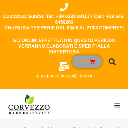
Contattaci Subito: Tel: +39 0331-841577 Cell: +39 346-
6469266
CHIUSURA PER FERIE DAL 08/08 AL 27/08 COMPRESI
GLI ORDINI EFFETTUATI IN QUESTO PERIODO
VERRANNO ELABORATI E SPEDITI ALLA
RIAPERTURA
0,00
€
giuseppecorvezzo@libero.it