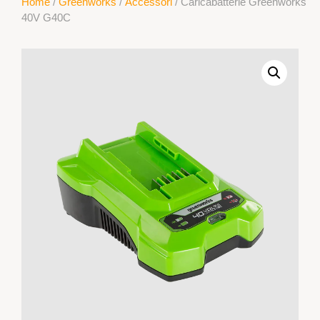
Home
/
Greenworks
/
Accessori
/ Caricabatterie Greenworks
40V G40C