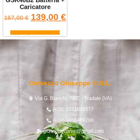
GSK40B2 Batteria +
Caricatore
139,00
€
167,00
€
Aggiungi al carrello
Corvezzo Giuseppe S.r.l.
Via G. Bianchi, 78/C - Tradate (VA)
(+39) 0331841577
(+39) 3466469266
giuseppecorve@gmail.com