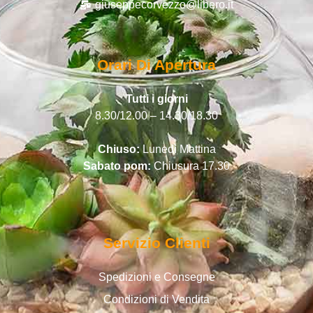
giuseppecorvezzo@libero.it
Orari Di Apertura
Tutti i giorni
8.30/12.00 – 14.30/18.30
Chiuso:
Lunedì Mattina
Sabato pom:
Chiusura 17.30
Servizio Clienti
Spedizioni e Consegne
Condizioni di Vendita