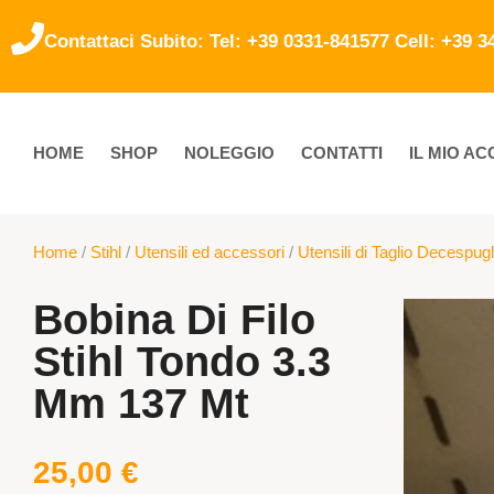
Contattaci Subito: Tel: +39 0331-841577 Cell: +39 
HOME
SHOP
NOLEGGIO
CONTATTI
IL MIO A
Home
/
Stihl
/
Utensili ed accessori
/
Utensili di Taglio Decespugl
Bobina Di Filo
Stihl Tondo 3.3
Mm 137 Mt
25,00
€