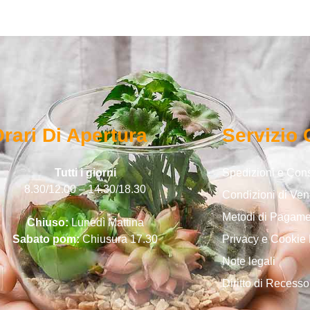
rari Di Apertura
Servizio 
Tutti i giorni
Spedizioni e Co
8.30/12.00 – 14.30/18.30
Condizioni di Ven
Metodi di Pagam
Chiuso:
Lunedì Mattina
Sabato pom:
Chiusura 17.30
Privacy e Cookie 
Note legali
Diritto di Recesso