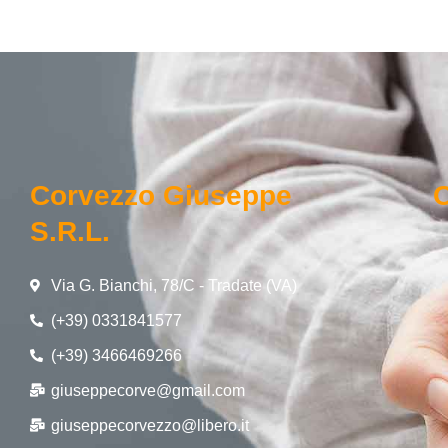
Corvezzo Giuseppe
O
S.r.l.
Via G. Bianchi, 78/C - Tradate (VA)
(+39) 0331841577
(+39) 3466469266
giuseppecorve@gmail.com
giuseppecorvezzo@libero.it