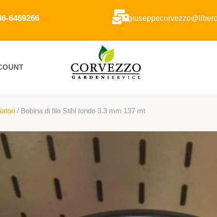
346-6469266
giuseppecorvezzo@libero.
CCOUNT
iatori
/ Bobina di filo Stihl tondo 3.3 mm 137 mt