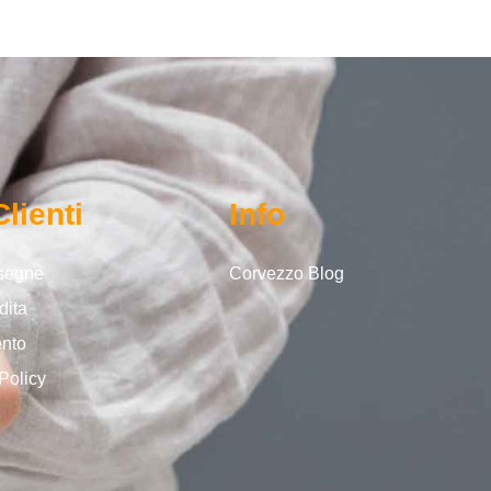
Clienti
Info
nsegne
Corvezzo Blog
dita
ento
Policy