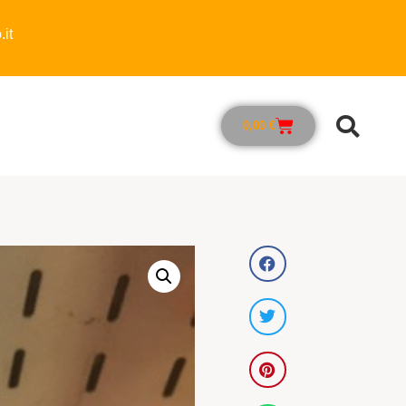
it
0,00
€