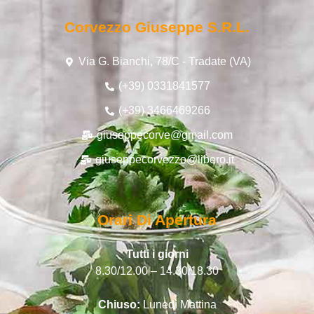
Corvezzo Giuseppe S.r.l.
Via G. Bianchi, 78/C - Tradate (VA)
(+39) 0331841577
(+39) 3466469266
giuseppecorve@gmail.com
giuseppecorvezzo@libero.it
Orari Di Apertura
Tutti i giorni
8.30/12.00 – 14.30/18.30
Chiuso:
Lunedì Mattina