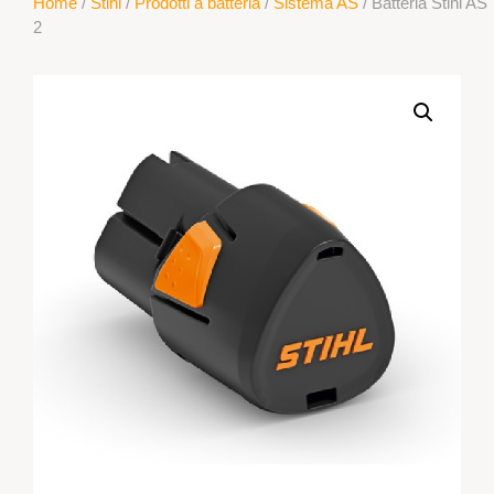
Home
/
Stihl
/
Prodotti a batteria
/
Sistema AS
/ Batteria Stihl AS
2