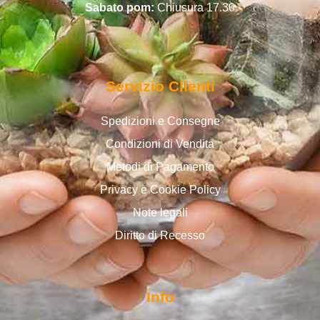
Sabato pom:
Chiusura 17.30
Servizio Clienti
Spedizioni e Consegne
Condizioni di Vendita
Metodi di Pagamento
Privacy e Cookie Policy
Note legali
Diritto di Recesso
Info